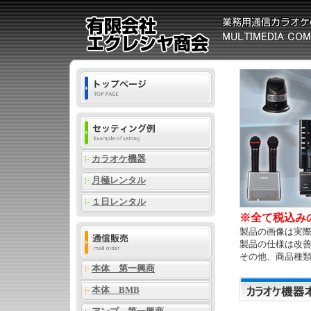
カラオケ機器
月極レンタル
１日レンタル
※全て税込み
製品の画像は実
製品の仕様は改
その他、商品種
本体 第一興商
本体 BMB