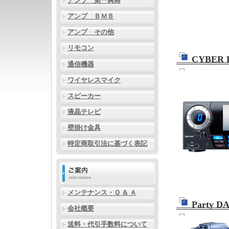
アンプ 第一興商
アンプ ＢＭＢ
アンプ その他
リモコン
CYBER 
通信機器
ワイヤレスマイク
スピーカー
液晶テレビ
壁掛け金具
特定商取引法に基づく表記
メンテナンス・Ｑ ＆ Ａ
Party D
会社概要
送料・代引手数料について