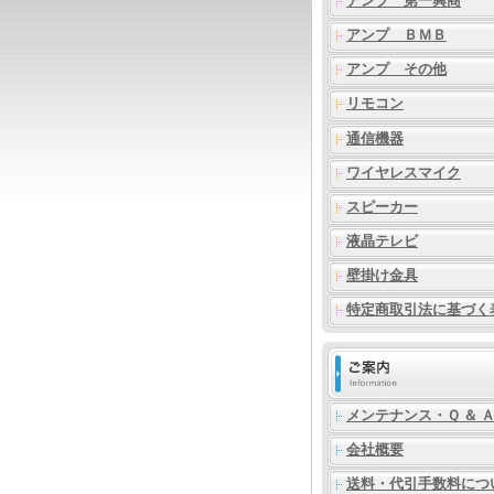
アンプ 第一興商
アンプ ＢＭＢ
アンプ その他
リモコン
通信機器
ワイヤレスマイク
スピーカー
液晶テレビ
壁掛け金具
特定商取引法に基づく
メンテナンス・Ｑ ＆ 
会社概要
送料・代引手数料につ