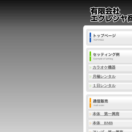
カラオケ機器
月極レンタル
１日レンタル
本体 第一興商
本体 BMB