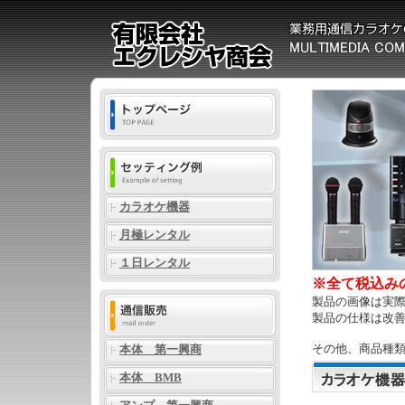
カラオケ機器
月極レンタル
１日レンタル
※全て税込み
製品の画像は実
製品の仕様は改
その他、商品種
本体 第一興商
本体 BMB